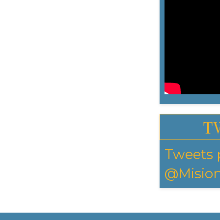
T
Tweets 
@Mision