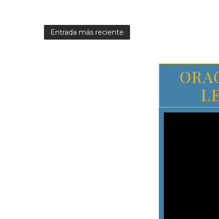
Entrada más reciente
ORA
L