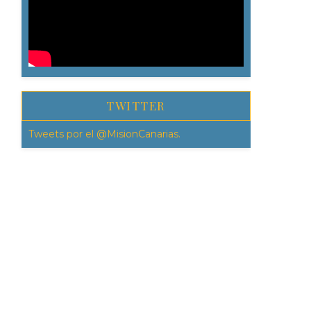
TWITTER
Tweets por el @MisionCanarias.