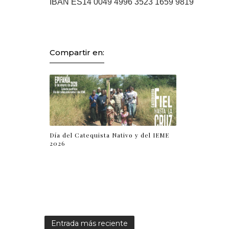
IBAN ES14 0049 4996 3523 1659 9819
Compartir en:
Día del Catequista Nativo y del IEME
2026
Entrada más reciente