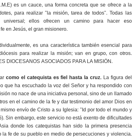
E.M.E) es un cauce, una forma concreta que se ofrece a la
tes, para realizar "la misión, tarea de todos". Todas las
n universal; ellos ofrecen un camino para hacer eso
 fe en Jesús, el gran
misionero.
dividualmente, es una característica también esencial
para
diócesis para realizar la misión;
van en grupo, con otros.
OTES DIOCESANOS
ASOCIADOS PARA LA MISIÓN.
nar
como el catequista es fiel hasta la cruz.
La figura del
ípulo que ha escuchado la voz del Señor y ha respondido con
isión no nace de una iniciativa personal, sino de un llamado
ros en el camino de la fe y dar testimonio del amor Dios en
l mismo envío de Cristo a su Iglesia: "Id por todo el mundo y
). Sin embargo, este servicio no está exento de dificultades
Asia donde los catequistas han sido la primera presencia
la fe de su pueblo en medio de persecuciones y violencia.