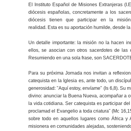
El Instituto
Español de Misiones Extranjeras (I.
diócesis españolas, concretamente a los sacerdo
diócesis tienen que participar en la misió
realidad.
Esta
es su aportación humilde, desde la
Un detalle importante: la misión no la hacen in
ellos, se asocian con otros sacerdotes de las 
Resumiendo en una
sola frase, son SACERD
Para su próxima Jornada nos invitan a reflexio
catequista en la Iglesia es, ante todo, un disc
generosidad: "Aquí estoy, envíame" (Is 6,8). Su m
divino: anunciar la Buena Nueva, acompañar a ot
la vida cotidiana. Ser catequista es participar de
proclamad el Evangelio a toda criatura" (Mc 16,15
sobre todo en aquellos lugares como África y 
misionera en comunidades alejadas, sosteniendo 