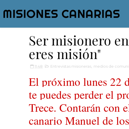
MISIONES CANARIAS
Ser misionero e
eres misión"
11:48
Entrevistas misioneras
,
medios de comuni
El próximo lunes 22 d
te puedes perder el p
Trece. Contarán con e
canario Manuel de lo