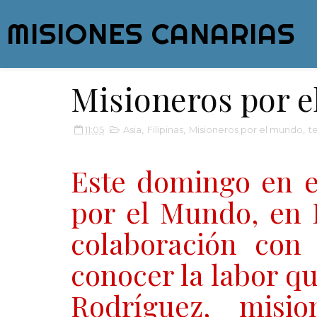
MISIONES CANARIAS
Misioneros por e
11:05
Asia
,
Filipinas
,
Misioneros por el mundo
,
t
Este domingo en e
por el Mundo, en 
colaboración con
conocer la labor qu
Rodríguez, misio