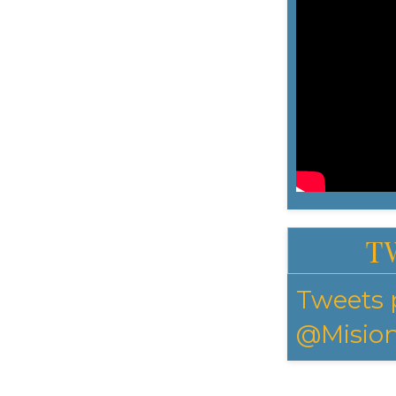
T
Tweets 
@Mision