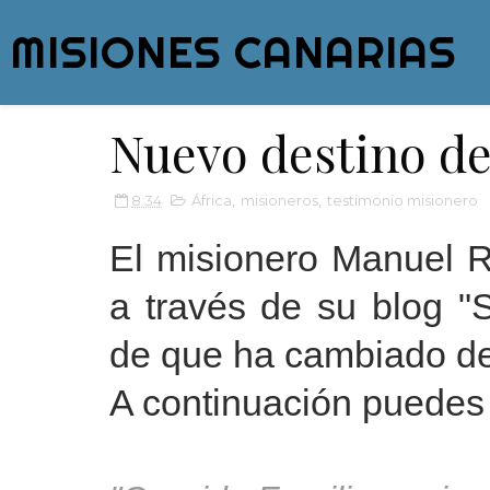
MISIONES CANARIAS
Nuevo destino d
8:34
África
,
misioneros
,
testimonio misionero
El misionero Manuel 
a través de su blog "
de que ha cambiado d
A continuación puedes 